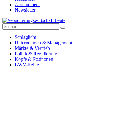
Abonnement
Newsletter
Suche
Versicherungswirtschaft-heute
nach:
Schlaglicht
Unternehmen & Management
Märkte & Vertrieb
Politik & Regulierung
Köpfe & Positionen
BWV-Reihe