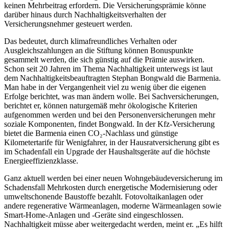
keinen Mehrbeitrag erfordern. Die Versicherungsprämie könne
darüber hinaus durch Nachhaltigkeitsverhalten der
Versicherungsnehmer gesteuert werden.
Das bedeutet, durch klimafreundliches Verhalten oder
Ausgleichszahlungen an die Stiftung können Bonuspunkte
gesammelt werden, die sich günstig auf die Prämie auswirken.
Schon seit 20 Jahren im Thema Nachhaltigkeit unterwegs ist laut
dem Nachhaltigkeitsbeauftragten Stephan Bongwald die Barmenia.
Man habe in der Vergangenheit viel zu wenig über die eigenen
Erfolge berichtet, was man ändern wolle. Bei Sachversicherungen,
berichtet er, können naturgemäß mehr ökologische Kriterien
aufgenommen werden und bei den Personenversicherungen mehr
soziale Komponenten, findet Bongwald. In der Kfz-Versicherung
bietet die Barmenia einen CO₂-Nachlass und günstige
Kilometertarife für Wenigfahrer, in der Hausratversicherung gibt es
im Schadenfall ein Upgrade der Haushaltsgeräte auf die höchste
Energieeffizienzklasse.
Ganz aktuell werden bei einer neuen Wohngebäudeversicherung im
Schadensfall Mehrkosten durch energetische Modernisierung oder
umweltschonende Baustoffe bezahlt. Fotovoltaikanlagen oder
andere regenerative Wärmeanlagen, moderne Wärmeanlagen sowie
Smart-Home-Anlagen und -Geräte sind eingeschlossen.
Nachhaltigkeit müsse aber weitergedacht werden, meint er. „Es hilft