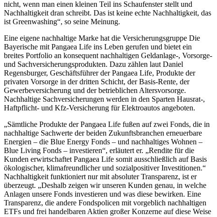
nicht, wenn man einen kleinen Teil ins Schaufenster stellt und
Nachhaltigkeit dran schreibt. Das ist keine echte Nachhaltigkeit, das
ist Greenwashing“, so seine Meinung.
Eine eigene nachhaltige Marke hat die Versicherungsgruppe Die
Bayerische mit Pangaea Life ins Leben gerufen und bietet ein
breites Portfolio an konsequent nachhaltigen Geldanlage-, Vorsorge-
und Sachversicherungsprodukten. Dazu zählen laut Daniel
Regensburger, Geschäftsführer der Pangaea Life, Produkte der
privaten Vorsorge in der dritten Schicht, der Basis-Rente, der
Gewerbeversicherung und der betrieblichen Altersvorsorge.
Nachhaltige Sachversicherungen werden in den Sparten Hausrat-,
Haftpflicht- und Kfz-Versicherung für Elektroautos angeboten.
„Sämtliche Produkte der Pangaea Life fußen auf zwei Fonds, die in
nachhaltige Sachwerte der beiden Zukunftsbranchen erneuerbare
Energien – die Blue Energy Fonds – und nachhaltiges Wohnen –
Blue Living Fonds – investieren“, erläutert er. „Rendite für die
Kunden erwirtschaftet Pangaea Life somit ausschließlich auf Basis
ökologischer, klimafreundlicher und sozialpositiver Investitionen.“
Nachhaltigkeit funktioniert nur mit absoluter Transparenz, ist er
überzeugt. „Deshalb zeigen wir unseren Kunden genau, in welche
Anlagen unsere Fonds investieren und was diese bewirken. Eine
Transparenz, die andere Fondspolicen mit vorgeblich nachhaltigen
ETFs und frei handelbaren Aktien großer Konzerne auf diese Weise