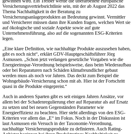
gewinnen wird. Ein Treiber werde die überarbeitete europäische
Versicherungsvertriebsrichtlinie sein, mit der ab August 2022 das
Thema Nachhaltigkeit in der Beratung zu
Versicherungsanlageprodukten an Bedeutung gewinnt. Vermittler
und Versicherer müssen dann ihre Kunden fragen, welchen Wert sie
auf ökologische und soziale Aspekte sowie auf gute
Unternehmensführung, also auf die sogenannten ESG-Kriterien
legen.
„Eine klare Definition, wie nachhaltige Produkte auszusehen haben,
gibt es noch nicht“, erklärt GDV-Hauptgeschäftsführer Jörg
Asmussen. „Schon jetzt verlangen gesetzliche Vorgaben wie die
Energieeinspar-Verordnung beispielsweise, dass beim Wiederaufbau
oder bei Reparaturen nach Schäden klimafreundlicher gebaut
werden muss als noch vor Jahren. Das deckt zum Beispiel die
Wohngebäude-Versicherung schon mit ab. Hier ist der Fortschritt
quasi in die Produkte eingepreist.“
Auch in anderen Sparten gibt es seit einigen Jahren Ansätze, vor
allem bei der Schadenregulierung eher auf Reparatur als auf Ersatz
zu setzen und bei neuen Gegenständen Parameter wie
Energieeffizienz zu beachten. Hier steht allerdings von den ESG-
Kriterien vor allem das „E“ im Fokus. Noch in der Diskussion ist
laut Asmussen ein Versuch in der Taxonomie-Verordnung,
nachhaltige Versicherungsprodukte zu definieren. Auch Rating-