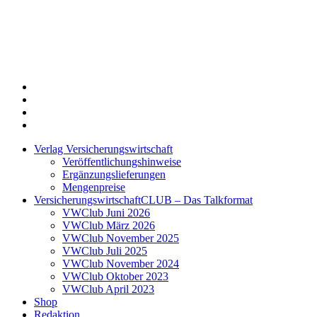
Twitter
Xing
LinkedIn
Login
Verlag Versicherungswirtschaft
Veröffentlichungshinweise
Ergänzungslieferungen
Mengenpreise
VersicherungswirtschaftCLUB – Das Talkformat
VWClub Juni 2026
VWClub März 2026
VWClub November 2025
VWClub Juli 2025
VWClub November 2024
VWClub Oktober 2023
VWClub April 2023
Shop
Redaktion