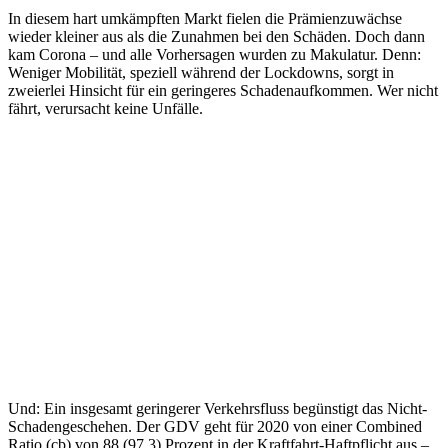
In diesem hart umkämpften Markt fielen die Prämienzuwächse
wieder kleiner aus als die Zunahmen bei den Schäden. Doch dann
kam Corona – und alle Vorhersagen wurden zu Makulatur. Denn:
Weniger Mobilität, speziell während der Lockdowns, sorgt in
zweierlei Hinsicht für ein geringeres Schadenaufkommen. Wer nicht
fährt, verursacht keine Unfälle.
Und: Ein insgesamt geringerer Verkehrsfluss begünstigt das Nicht-
Schadengeschehen. Der GDV geht für 2020 von einer Combined
Ratio (cb) von 88 (97,3) Prozent in der Kraftfahrt-Haftpflicht aus –