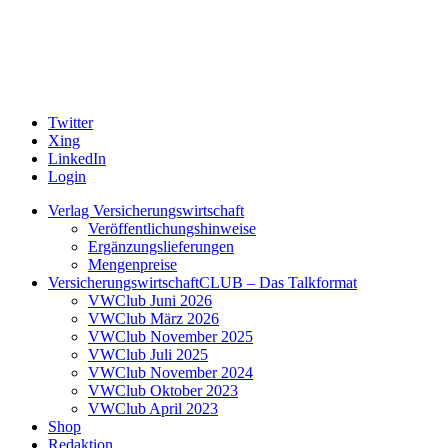
Twitter
Xing
LinkedIn
Login
Verlag Versicherungswirtschaft
Veröffentlichungshinweise
Ergänzungslieferungen
Mengenpreise
VersicherungswirtschaftCLUB – Das Talkformat
VWClub Juni 2026
VWClub März 2026
VWClub November 2025
VWClub Juli 2025
VWClub November 2024
VWClub Oktober 2023
VWClub April 2023
Shop
Redaktion