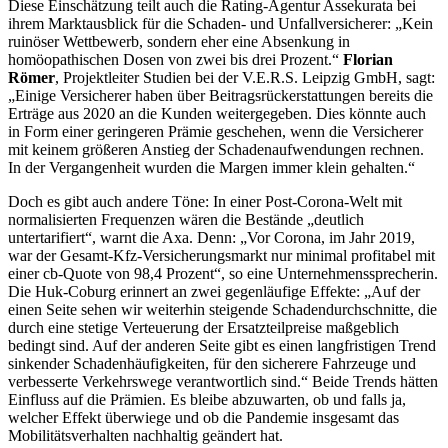
Diese Einschätzung teilt auch die Rating-Agentur Assekurata bei
ihrem Marktausblick für die Schaden- und Unfallversicherer: „Kein
ruinöser Wettbewerb, sondern eher eine Absenkung in
homöopathischen Dosen von zwei bis drei Prozent.“
Florian
Römer
, Projektleiter Studien bei der V.E.R.S. Leipzig GmbH, sagt:
„Einige Versicherer haben über Beitragsrückerstattungen bereits die
Erträge aus 2020 an die Kunden weitergegeben. Dies könnte auch
in Form einer geringeren Prämie geschehen, wenn die Versicherer
mit keinem größeren Anstieg der Schadenaufwendungen rechnen.
In der Vergangenheit wurden die Margen immer klein gehalten.“
Doch es gibt auch andere Töne: In einer Post-Corona-Welt mit
normalisierten Frequenzen wären die Bestände „deutlich
untertarifiert“, warnt die Axa. Denn: „Vor Corona, im Jahr 2019,
war der Gesamt-Kfz-Versicherungsmarkt nur minimal profitabel mit
einer cb-Quote von 98,4 Prozent“, so eine Unternehmenssprecherin.
Die Huk-Coburg erinnert an zwei gegenläufige Effekte: „Auf der
einen Seite sehen wir weiterhin steigende Schadendurchschnitte, die
durch eine stetige Verteuerung der Ersatzteilpreise maßgeblich
bedingt sind. Auf der anderen Seite gibt es einen langfristigen Trend
sinkender Schadenhäufigkeiten, für den sicherere Fahrzeuge und
verbesserte Verkehrswege verantwortlich sind.“ Beide Trends hätten
Einfluss auf die Prämien. Es bleibe abzuwarten, ob und falls ja,
welcher Effekt überwiege und ob die Pandemie insgesamt das
Mobilitätsverhalten nachhaltig geändert hat.