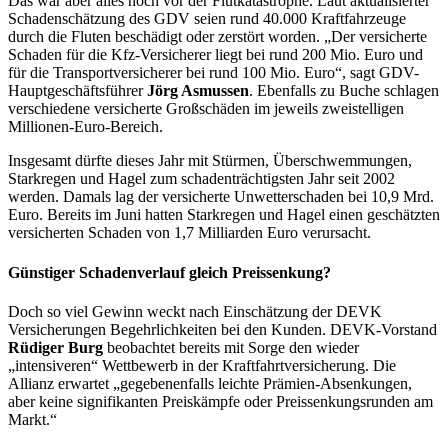
Das war aber alles noch vor der Flutkatastrophe. Laut aktualisierter
Schadenschätzung des GDV seien rund 40.000 Kraftfahrzeuge
durch die Fluten beschädigt oder zerstört worden. „Der versicherte
Schaden für die Kfz-Versicherer liegt bei rund 200 Mio. Euro und
für die Transportversicherer bei rund 100 Mio. Euro“, sagt GDV-
Hauptgeschäftsführer
Jörg Asmussen
. Ebenfalls zu Buche schlagen
verschiedene versicherte Großschäden im jeweils zweistelligen
Millionen-Euro-Bereich.
Insgesamt dürfte dieses Jahr mit Stürmen, Überschwemmungen,
Starkregen und Hagel zum schadenträchtigsten Jahr seit 2002
werden. Damals lag der versicherte Unwetterschaden bei 10,9 Mrd.
Euro. Bereits im Juni hatten Starkregen und Hagel einen geschätzten
versicherten Schaden von 1,7 Milliarden Euro verursacht.
Günstiger Schadenverlauf gleich Preissenkung?
Doch so viel Gewinn weckt nach Einschätzung der DEVK
Versicherungen Begehrlichkeiten bei den Kunden. DEVK-Vorstand
Rüdiger Burg
beobachtet bereits mit Sorge den wieder
„intensiveren“ Wettbewerb in der Kraftfahrtversicherung. Die
Allianz erwartet „gegebenenfalls leichte Prämien-Absenkungen,
aber keine signifikanten Preiskämpfe oder Preissenkungsrunden am
Markt.“