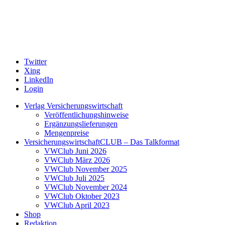
Twitter
Xing
LinkedIn
Login
Verlag Versicherungswirtschaft
Veröffentlichungshinweise
Ergänzungslieferungen
Mengenpreise
VersicherungswirtschaftCLUB – Das Talkformat
VWClub Juni 2026
VWClub März 2026
VWClub November 2025
VWClub Juli 2025
VWClub November 2024
VWClub Oktober 2023
VWClub April 2023
Shop
Redaktion