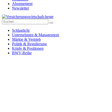
Abonnement
Newsletter
Suche
Versicherungswirtschaft-heute
nach:
Schlaglicht
Unternehmen & Management
Märkte & Vertrieb
Politik & Regulierung
Köpfe & Positionen
BWV-Reihe