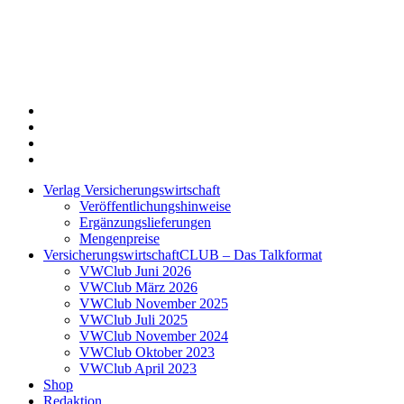
Twitter
Xing
LinkedIn
Login
Verlag Versicherungswirtschaft
Veröffentlichungshinweise
Ergänzungslieferungen
Mengenpreise
VersicherungswirtschaftCLUB – Das Talkformat
VWClub Juni 2026
VWClub März 2026
VWClub November 2025
VWClub Juli 2025
VWClub November 2024
VWClub Oktober 2023
VWClub April 2023
Shop
Redaktion