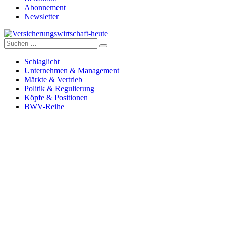
Abonnement
Newsletter
Suche
Versicherungswirtschaft-heute
nach:
Schlaglicht
Unternehmen & Management
Märkte & Vertrieb
Politik & Regulierung
Köpfe & Positionen
BWV-Reihe