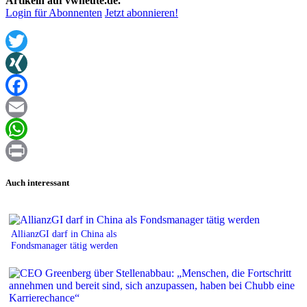
Artikeln auf vwheute.de.
Login für Abonnenten
Jetzt abonnieren!
Twitter
XING
Facebook
Email
WhatsApp
Print
Auch interessant
AllianzGI darf in China als
Fondsmanager tätig werden