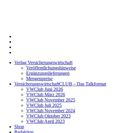
Twitter
Xing
LinkedIn
Login
Verlag Versicherungswirtschaft
Veröffentlichungshinweise
Ergänzungslieferungen
Mengenpreise
VersicherungswirtschaftCLUB – Das Talkformat
VWClub Juni 2026
VWClub März 2026
VWClub November 2025
VWClub Juli 2025
VWClub November 2024
VWClub Oktober 2023
VWClub April 2023
Shop
Redaktion