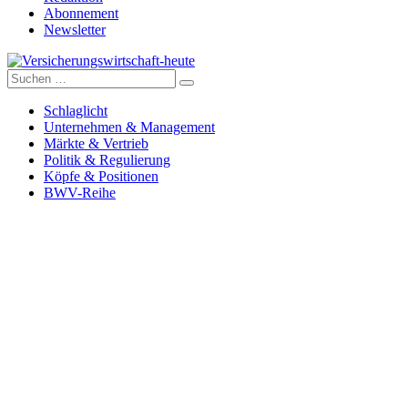
Abonnement
Newsletter
Suche
Versicherungswirtschaft-heute
nach:
Schlaglicht
Unternehmen & Management
Märkte & Vertrieb
Politik & Regulierung
Köpfe & Positionen
BWV-Reihe