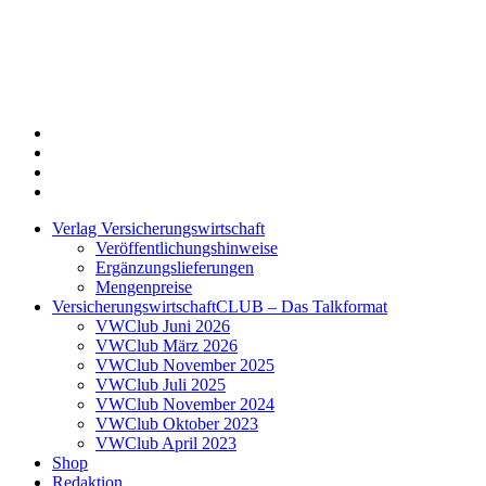
Twitter
Xing
LinkedIn
Login
Verlag Versicherungswirtschaft
Veröffentlichungshinweise
Ergänzungslieferungen
Mengenpreise
VersicherungswirtschaftCLUB – Das Talkformat
VWClub Juni 2026
VWClub März 2026
VWClub November 2025
VWClub Juli 2025
VWClub November 2024
VWClub Oktober 2023
VWClub April 2023
Shop
Redaktion