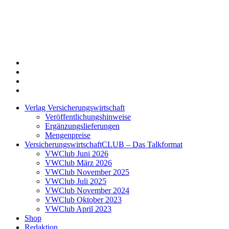
Twitter
Xing
LinkedIn
Login
Verlag Versicherungswirtschaft
Veröffentlichungshinweise
Ergänzungslieferungen
Mengenpreise
VersicherungswirtschaftCLUB – Das Talkformat
VWClub Juni 2026
VWClub März 2026
VWClub November 2025
VWClub Juli 2025
VWClub November 2024
VWClub Oktober 2023
VWClub April 2023
Shop
Redaktion