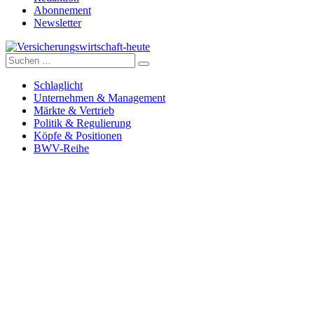
Abonnement
Newsletter
Suche
Versicherungswirtschaft-heute
nach:
Schlaglicht
Unternehmen & Management
Märkte & Vertrieb
Politik & Regulierung
Köpfe & Positionen
BWV-Reihe