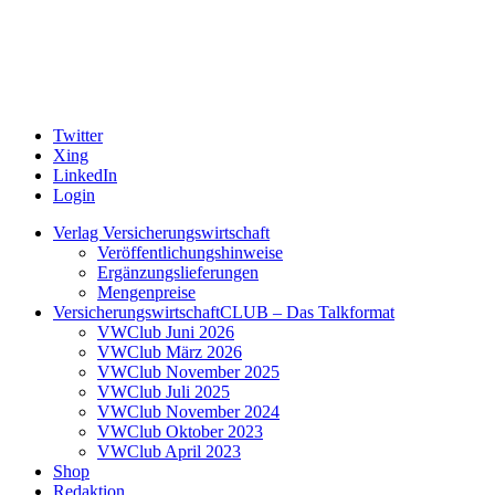
Twitter
Xing
LinkedIn
Login
Verlag Versicherungswirtschaft
Veröffentlichungshinweise
Ergänzungslieferungen
Mengenpreise
VersicherungswirtschaftCLUB – Das Talkformat
VWClub Juni 2026
VWClub März 2026
VWClub November 2025
VWClub Juli 2025
VWClub November 2024
VWClub Oktober 2023
VWClub April 2023
Shop
Redaktion