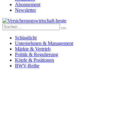
Abonnement
Newsletter
Suche
Versicherungswirtschaft-heute
nach:
Schlaglicht
Unternehmen & Management
Märkte & Vertrieb
Politik & Regulierung
Köpfe & Positionen
BWV-Reihe