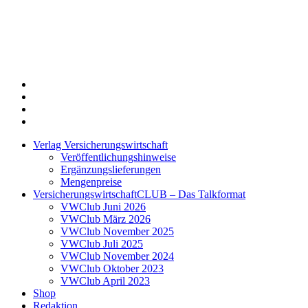
Twitter
Xing
LinkedIn
Login
Verlag Versicherungswirtschaft
Veröffentlichungshinweise
Ergänzungslieferungen
Mengenpreise
VersicherungswirtschaftCLUB – Das Talkformat
VWClub Juni 2026
VWClub März 2026
VWClub November 2025
VWClub Juli 2025
VWClub November 2024
VWClub Oktober 2023
VWClub April 2023
Shop
Redaktion