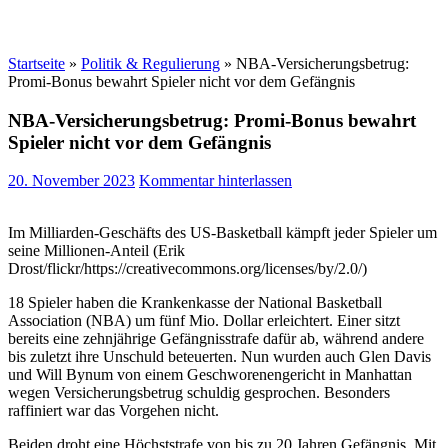
Startseite
»
Politik & Regulierung
»
NBA-Versicherungsbetrug:
Promi-Bonus bewahrt Spieler nicht vor dem Gefängnis
NBA-Versicherungsbetrug: Promi-Bonus bewahrt
Spieler nicht vor dem Gefängnis
20. November 2023
Kommentar hinterlassen
Im Milliarden-Geschäfts des US-Basketball kämpft jeder Spieler um
seine Millionen-Anteil (Erik
Drost/flickr/https://creativecommons.org/licenses/by/2.0/)
18 Spieler haben die Krankenkasse der National Basketball
Association (NBA) um fünf Mio. Dollar erleichtert. Einer sitzt
bereits eine zehnjährige Gefängnisstrafe dafür ab, während andere
bis zuletzt ihre Unschuld beteuerten. Nun wurden auch Glen Davis
und Will Bynum von einem Geschworenengericht in Manhattan
wegen Versicherungsbetrug schuldig gesprochen. Besonders
raffiniert war das Vorgehen nicht.
Beiden droht eine Höchststrafe von bis zu 20 Jahren Gefängnis. Mit