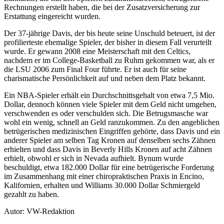
Rechnungen erstellt haben, die bei der Zusatzversicherung zur
Erstattung eingereicht wurden.
Der 37-jährige Davis, der bis heute seine Unschuld beteuert, ist der
profilierteste ehemalige Spieler, der bisher in diesem Fall verurteilt
wurde. Er gewann 2008 eine Meisterschaft mit den Celtics,
nachdem er im College-Basketball zu Ruhm gekommen war, als er
die LSU 2006 zum Final Four führte. Er ist auch für seine
charismatische Persönlichkeit auf und neben dem Platz bekannt.
Ein NBA-Spieler erhält ein Durchschnittsgehalt von etwa 7,5 Mio.
Dollar, dennoch können viele Spieler mit dem Geld nicht umgehen,
verschwenden es oder verschulden sich. Die Betrugsmasche war
wohl ein wenig, schnell an Geld ranzukommen. Zu den angeblichen
betrügerischen medizinischen Eingriffen gehörte, dass Davis und ein
anderer Spieler am selben Tag Kronen auf denselben sechs Zähnen
erhielten und dass Davis in Beverly Hills Kronen auf acht Zähnen
erhielt, obwohl er sich in Nevada aufhielt. Bynum wurde
beschuldigt, etwa 182.000 Dollar für eine betrügerische Forderung
im Zusammenhang mit einer chiropraktischen Praxis in Encino,
Kalifornien, erhalten und Williams 30.000 Dollar Schmiergeld
gezahlt zu haben.
Autor: VW-Redaktion