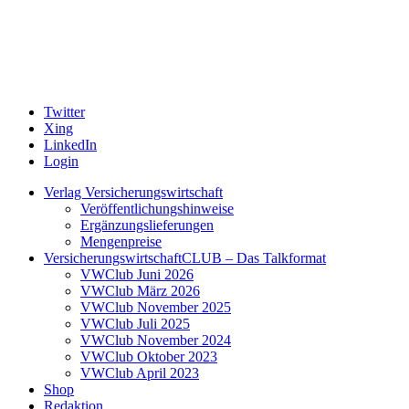
Twitter
Xing
LinkedIn
Login
Verlag Versicherungswirtschaft
Veröffentlichungshinweise
Ergänzungslieferungen
Mengenpreise
VersicherungswirtschaftCLUB – Das Talkformat
VWClub Juni 2026
VWClub März 2026
VWClub November 2025
VWClub Juli 2025
VWClub November 2024
VWClub Oktober 2023
VWClub April 2023
Shop
Redaktion