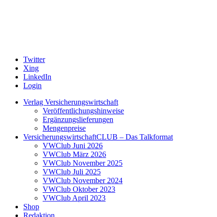
Twitter
Xing
LinkedIn
Login
Verlag Versicherungswirtschaft
Veröffentlichungshinweise
Ergänzungslieferungen
Mengenpreise
VersicherungswirtschaftCLUB – Das Talkformat
VWClub Juni 2026
VWClub März 2026
VWClub November 2025
VWClub Juli 2025
VWClub November 2024
VWClub Oktober 2023
VWClub April 2023
Shop
Redaktion