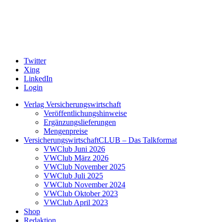
Twitter
Xing
LinkedIn
Login
Verlag Versicherungswirtschaft
Veröffentlichungshinweise
Ergänzungslieferungen
Mengenpreise
VersicherungswirtschaftCLUB – Das Talkformat
VWClub Juni 2026
VWClub März 2026
VWClub November 2025
VWClub Juli 2025
VWClub November 2024
VWClub Oktober 2023
VWClub April 2023
Shop
Redaktion