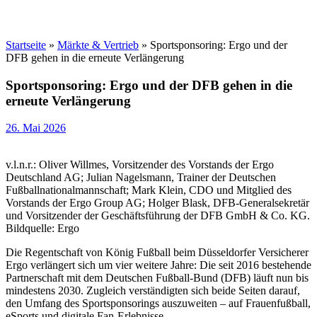
Startseite
»
Märkte & Vertrieb
»
Sportsponsoring: Ergo und der
DFB gehen in die erneute Verlängerung
Sportsponsoring: Ergo und der DFB gehen in die
erneute Verlängerung
26. Mai 2026
v.l.n.r.: Oliver Willmes, Vorsitzender des Vorstands der Ergo
Deutschland AG; Julian Nagelsmann, Trainer der Deutschen
Fußballnationalmannschaft; Mark Klein, CDO und Mitglied des
Vorstands der Ergo Group AG; Holger Blask, DFB-Generalsekretär
und Vorsitzender der Geschäftsführung der DFB GmbH & Co. KG.
Bildquelle: Ergo
Die Regentschaft von König Fußball beim Düsseldorfer Versicherer
Ergo verlängert sich um vier weitere Jahre: Die seit 2016 bestehende
Partnerschaft mit dem Deutschen Fußball-Bund (DFB) läuft nun bis
mindestens 2030. Zugleich verständigten sich beide Seiten darauf,
den Umfang des Sportsponsorings auszuweiten – auf Frauenfußball,
eSports und digitale Fan-Erlebnisse.