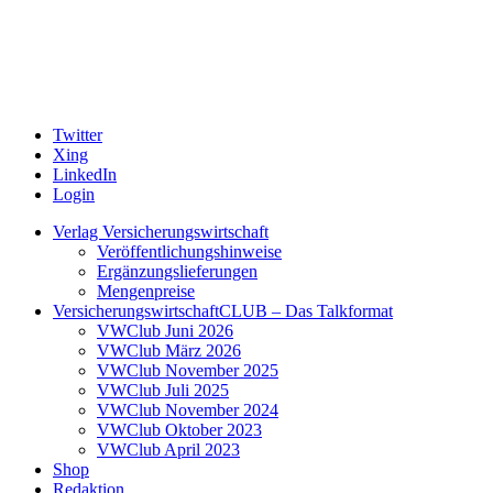
Twitter
Xing
LinkedIn
Login
Verlag Versicherungswirtschaft
Veröffentlichungshinweise
Ergänzungslieferungen
Mengenpreise
VersicherungswirtschaftCLUB – Das Talkformat
VWClub Juni 2026
VWClub März 2026
VWClub November 2025
VWClub Juli 2025
VWClub November 2024
VWClub Oktober 2023
VWClub April 2023
Shop
Redaktion