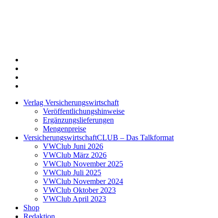
Twitter
Xing
LinkedIn
Login
Verlag Versicherungswirtschaft
Veröffentlichungshinweise
Ergänzungslieferungen
Mengenpreise
VersicherungswirtschaftCLUB – Das Talkformat
VWClub Juni 2026
VWClub März 2026
VWClub November 2025
VWClub Juli 2025
VWClub November 2024
VWClub Oktober 2023
VWClub April 2023
Shop
Redaktion