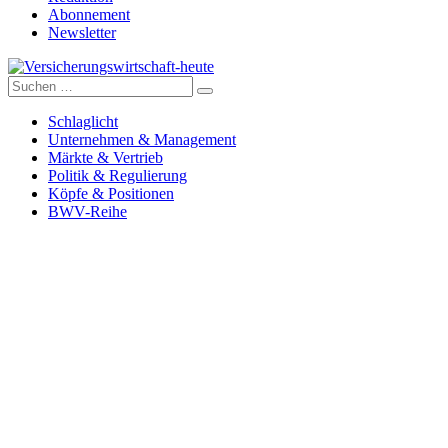
Abonnement
Newsletter
Suche
Versicherungswirtschaft-heute
nach:
Schlaglicht
Unternehmen & Management
Märkte & Vertrieb
Politik & Regulierung
Köpfe & Positionen
BWV-Reihe