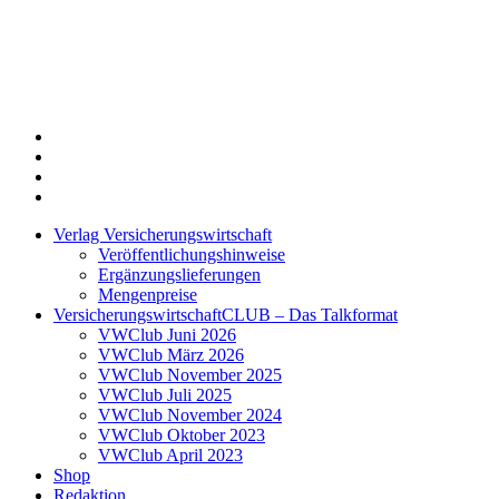
Twitter
Xing
LinkedIn
Login
Verlag Versicherungswirtschaft
Veröffentlichungshinweise
Ergänzungslieferungen
Mengenpreise
VersicherungswirtschaftCLUB – Das Talkformat
VWClub Juni 2026
VWClub März 2026
VWClub November 2025
VWClub Juli 2025
VWClub November 2024
VWClub Oktober 2023
VWClub April 2023
Shop
Redaktion