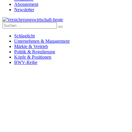
Abonnement
Newsletter
Suche
Versicherungswirtschaft-heute
nach:
Schlaglicht
Unternehmen & Management
Märkte & Vertrieb
Politik & Regulierung
Köpfe & Positionen
BWV-Reihe