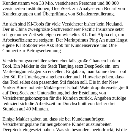
Kundenstamm von 33 Mio. versicherten Personen und 80.000
versicherten Institutionen, DeepSeek zur Analyse von Bedarf von
Kundengruppen und Überprüfung von Schadenregulierung.
An sich sind KI-Tools für viele Versicherer bisher kein Neuland.
Der in China zweitgrößte Sachversicherer Pacific Insurance setzt
seit geraumer Zeit sein eigen entwickeltes KI-Tool Alpha ein, um
Arbeitseffizienz zu steigern. Der Marktprimus Ping An nutzt längst
eigene KI-Roboter wie Ask Bob für Kundenservice und One-
Connect zur Betrugserkennung.
Versicherungsvermittler sehen ebenfalls große Chancen in dem
Tool. Ein Makler in der Stadt Tianjing setzt DeepSeek ein, um
Marketingunterlagen zu erstellen. Er gab an, man könne dem Tool
den Stil für Unterlagen angeben oder auch Hinweise geben, dass
das Tool selbst den passenden Stil finden soll. Die in der New
Yorker Börse notierte Maklergesellschaft Waterdrop ihrerseits greift
auf DeepSeek zur Unterstützung bei der Erstellung von
Versicherungskonzepten für die Kunden zurück. Angaben zufolge
reduziert sich die Arbeitszeit im Durchschnitt von bisher drei
Stunden auf 40 Minuten.
Einige Makler gaben an, dass sie bei Kundenaufträgen
Versicherungspläne für neugeborene Kinder auszuarbeiten
DeepSeek eingesetzt haben. Was sie besonders beeindruckt, ist die