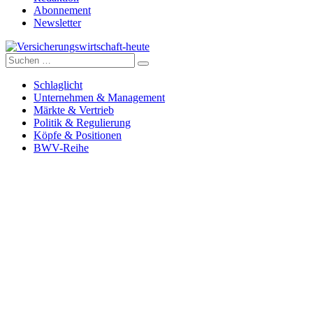
Abonnement
Newsletter
Suche
Versicherungswirtschaft-heute
nach:
Schlaglicht
Unternehmen & Management
Märkte & Vertrieb
Politik & Regulierung
Köpfe & Positionen
BWV-Reihe