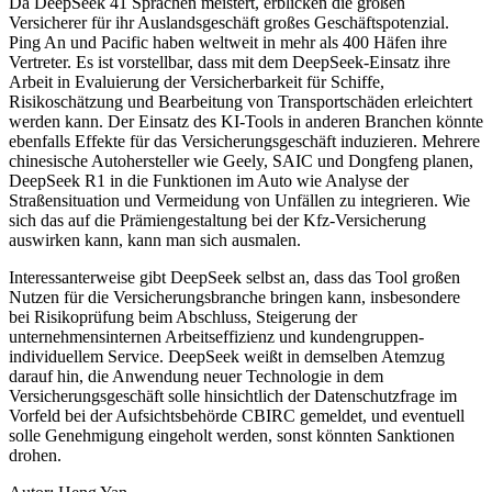
Da DeepSeek 41 Sprachen meistert, erblicken die großen
Versicherer für ihr Auslandsgeschäft großes Geschäftspotenzial.
Ping An und Pacific haben weltweit in mehr als 400 Häfen ihre
Vertreter. Es ist vorstellbar, dass mit dem DeepSeek-Einsatz ihre
Arbeit in Evaluierung der Versicherbarkeit für Schiffe,
Risikoschätzung und Bearbeitung von Transportschäden erleichtert
werden kann. Der Einsatz des KI-Tools in anderen Branchen könnte
ebenfalls Effekte für das Versicherungsgeschäft induzieren. Mehrere
chinesische Autohersteller wie Geely, SAIC und Dongfeng planen,
DeepSeek R1 in die Funktionen im Auto wie Analyse der
Straßensituation und Vermeidung von Unfällen zu integrieren. Wie
sich das auf die Prämiengestaltung bei der Kfz-Versicherung
auswirken kann, kann man sich ausmalen.
Interessanterweise gibt DeepSeek selbst an, dass das Tool großen
Nutzen für die Versicherungsbranche bringen kann, insbesondere
bei Risikoprüfung beim Abschluss, Steigerung der
unternehmensinternen Arbeitseffizienz und kundengruppen-
individuellem Service. DeepSeek weißt in demselben Atemzug
darauf hin, die Anwendung neuer Technologie in dem
Versicherungsgeschäft solle hinsichtlich der Datenschutzfrage im
Vorfeld bei der Aufsichtsbehörde CBIRC gemeldet, und eventuell
solle Genehmigung eingeholt werden, sonst könnten Sanktionen
drohen.