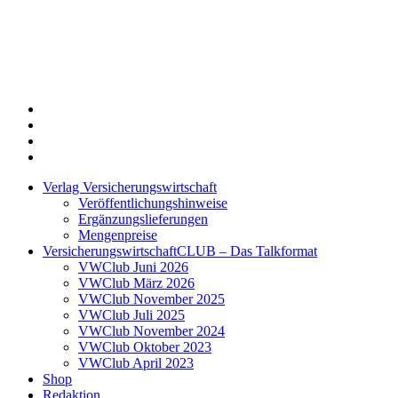
Twitter
Xing
LinkedIn
Login
Verlag Versicherungswirtschaft
Veröffentlichungshinweise
Ergänzungslieferungen
Mengenpreise
VersicherungswirtschaftCLUB – Das Talkformat
VWClub Juni 2026
VWClub März 2026
VWClub November 2025
VWClub Juli 2025
VWClub November 2024
VWClub Oktober 2023
VWClub April 2023
Shop
Redaktion