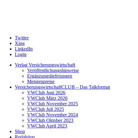
Twitter
Xing
LinkedIn
Login
Verlag Versicherungswirtschaft
Veröffentlichungshinweise
Ergänzungslieferungen
Mengenpreise
VersicherungswirtschaftCLUB – Das Talkformat
VWClub Juni 2026
VWClub März 2026
VWClub November 2025
VWClub Juli 2025
VWClub November 2024
VWClub Oktober 2023
VWClub April 2023
Shop
Redaktion