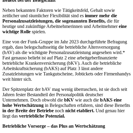
Beliebt bei der Belegschaft
Neben bekannten Faktoren wie Tätigkeitsfeld, Gehalt sowie
zeitlicher und räumlicher Flexibilität sind es
immer
mehr die
Personalzusatzleistungen, die sogenannten Benefits,
die für
heutige und zukünftige Arbeitnehmerinnen und Arbeitnehmer
eine
wichtige Rolle
spielen.
Eine von der Funk-Gruppe im Jahr 2023 durchgeführte Befragung
ergab, dass belegschaftsseitig die betriebliche Altersversorgung
(bAV) als die wichtigste Personalzusatzleistung angesehen wird.*
Fast genauso beliebt ist auf Platz 2 eine arbeitgeberfinanzierte
betriebliche Krankenversicherung (bKV). Auch die betriebliche
Arbeitskraftsicherung (bAKS) auf Platz 3 lässt andere
Zusatzleistungen wie Tankgutscheine, Jobtickets oder Firmenhandys
weit hinter sich.
Der Spitzenplatz der bAV mag wenig überraschen, ist sie doch seit
Jahren fester Bestandteil der Personalpolitik deutscher
Unternehmen. Doch obwohl die
bKV
wie auch die
bAKS eine
hohe Wertschätzung
in Belegschaften erfahren, sind diese Benefits
in der Breite der Betriebe
noch
nicht etabliert.
Und genau hier
liegt das
vertriebliche Potenzial.
Betriebliche Vorsorge – das Plus an Wertschätzung