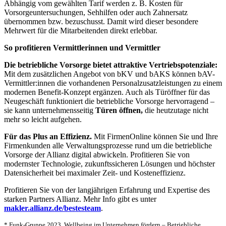
Abhängig vom gewählten Tarif werden z. B. Kosten für
Vorsorgeuntersuchungen, Sehhilfen oder auch Zahnersatz
übernommen bzw. bezuschusst. Damit wird dieser besondere
Mehrwert für die Mitarbeitenden direkt erlebbar.
So profitieren Vermittlerinnen und Vermittler
Die
betriebliche Vorsorge bietet attraktive Vertriebspotenziale:
Mit dem zusätzlichen Angebot von bKV und bAKS können bAV-
Vermittler:innen die vorhandenen Personalzusatzleistungen zu einem
modernen Benefit-Konzept ergänzen. Auch als Türöffner für das
Neugeschäft funktioniert die betriebliche Vorsorge hervorragend –
sie kann unternehmensseitig
Türen öffnen,
die heutzutage nicht
mehr so leicht aufgehen.
Für das Plus an Effizienz
.
Mit FirmenOnline können Sie und Ihre
Firmenkunden alle Verwaltungsprozesse rund um die betriebliche
Vorsorge der Allianz digital abwickeln. Profitieren Sie von
modernster Technologie, zukunftssicheren Lösungen und höchster
Datensicherheit bei maximaler Zeit- und Kosteneffizienz.
Profitieren Sie von der langjährigen Erfahrung und Expertise des
starken Partners Allianz. Mehr Info gibt es unter
makler.allianz.de/bestesteam
.
* Funk-Gruppe 2023, Wellbeing im Unternehmen fördern – Betriebliche