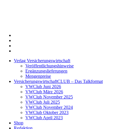
Twitter
Xing
LinkedIn
Login
Verlag Versicherungswirtschaft
Veröffentlichungshinweise
Ergänzungslieferungen
Mengenpreise
VersicherungswirtschaftCLUB – Das Talkformat
VWClub Juni 2026
VWClub März 2026
VWClub November 2025
VWClub Juli 2025
VWClub November 2024
VWClub Oktober 2023
VWClub April 2023
Shop
Redaktion