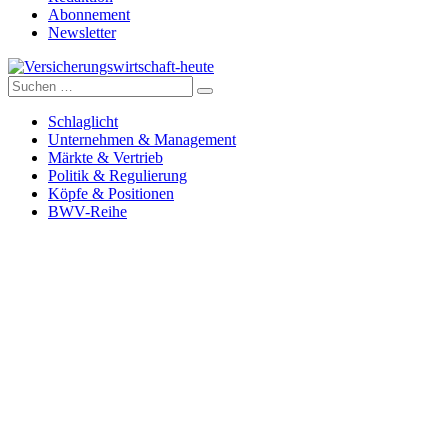
Abonnement
Newsletter
Suche
Versicherungswirtschaft-heute
nach:
Schlaglicht
Unternehmen & Management
Märkte & Vertrieb
Politik & Regulierung
Köpfe & Positionen
BWV-Reihe