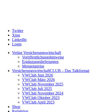
Twitter
Xing
LinkedIn
Login
Verlag Versicherungswirtschaft
Veröffentlichungshinweise
Ergänzungslieferungen
Mengenpreise
VersicherungswirtschaftCLUB – Das Talkformat
VWClub Juni 2026
VWClub März 2026
VWClub November 2025
VWClub Juli 2025
VWClub November 2024
VWClub Oktober 2023
VWClub April 2023
Shop
Redaktion