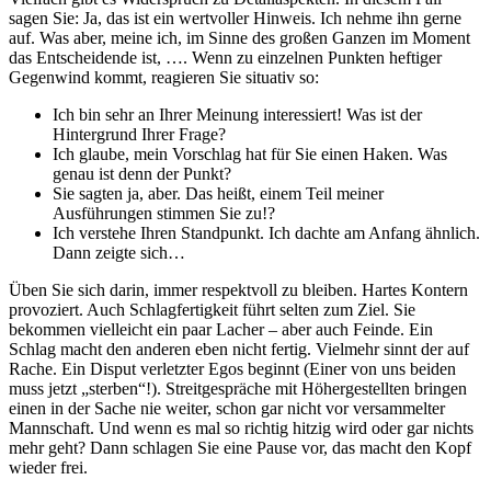
sagen Sie: Ja, das ist ein wertvoller Hinweis. Ich nehme ihn gerne
auf. Was aber, meine ich, im Sinne des großen Ganzen im Moment
das Entscheidende ist, …. Wenn zu einzelnen Punkten heftiger
Gegenwind kommt, reagieren Sie situativ so:
Ich bin sehr an Ihrer Meinung interessiert! Was ist der
Hintergrund Ihrer Frage?
Ich glaube, mein Vorschlag hat für Sie einen Haken. Was
genau ist denn der Punkt?
Sie sagten ja, aber. Das heißt, einem Teil meiner
Ausführungen stimmen Sie zu!?
Ich verstehe Ihren Standpunkt. Ich dachte am Anfang ähnlich.
Dann zeigte sich…
Üben Sie sich darin, immer respektvoll zu bleiben. Hartes Kontern
provoziert. Auch Schlagfertigkeit führt selten zum Ziel. Sie
bekommen vielleicht ein paar Lacher – aber auch Feinde. Ein
Schlag macht den anderen eben nicht fertig. Vielmehr sinnt der auf
Rache. Ein Disput verletzter Egos beginnt (Einer von uns beiden
muss jetzt „sterben“!). Streitgespräche mit Höhergestellten bringen
einen in der Sache nie weiter, schon gar nicht vor versammelter
Mannschaft. Und wenn es mal so richtig hitzig wird oder gar nichts
mehr geht? Dann schlagen Sie eine Pause vor, das macht den Kopf
wieder frei.