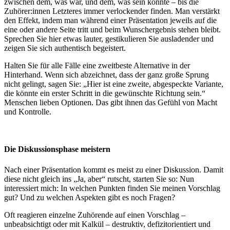
zwischen dem, was war, und dem, was sein könnte – bis die
Zuhörer:innen Letzteres immer verlockender finden. Man verstärkt
den Effekt, indem man während einer Präsentation jeweils auf die
eine oder andere Seite tritt und beim Wunschergebnis stehen bleibt.
Sprechen Sie hier etwas lauter, gestikulieren Sie ausladender und
zeigen Sie sich authentisch begeistert.
Halten Sie für alle Fälle eine zweitbeste Alternative in der
Hinterhand. Wenn sich abzeichnet, dass der ganz große Sprung
nicht gelingt, sagen Sie: „Hier ist eine zweite, abgespeckte Variante,
die könnte ein erster Schritt in die gewünschte Richtung sein.“
Menschen lieben Optionen. Das gibt ihnen das Gefühl von Macht
und Kontrolle.
Die Diskussionsphase meistern
Nach einer Präsentation kommt es meist zu einer Diskussion. Damit
diese nicht gleich ins „Ja, aber“ rutscht, starten Sie so: Nun
interessiert mich: In welchen Punkten finden Sie meinen Vorschlag
gut? Und zu welchen Aspekten gibt es noch Fragen?
Oft reagieren einzelne Zuhörende auf einen Vorschlag –
unbeabsichtigt oder mit Kalkül – destruktiv, defizitorientiert und