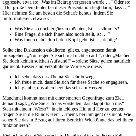
aggressiv, etwa so: „Was im Beitrag vergessen wurde …“ Oder so:
„Der große Denkfehler bei dieser Präsentation liegt darin, dass …“
Hier nehmen Sie am besten die Schärfe heraus, indem Sie
umformulieren, etwa so:
Was Sie also noch ergänzen möchten, ist …, stimmt‘s?
Eine Frage, die sich Ihnen also noch stellt, ist … ?
Was Ihnen dabei durch den Kopf geht, ist …, richtig?
Sollte eine Diskussion eskalieren, gilt es, angemessen damit
umzugehen. „Nun regen Sie sich mal nicht so auf!“, oder „Machen
Sie doch keinen solchen Aufstand!“ – solche Sätze gehen natürlich
gar nicht. Besser sind versöhnliche Worte wie diese:
Ich sehe, dass das Thema Sie sehr bewegt.
Ich freue mich, dass Sie sich für diese Sache so engagieren.
Ich glaube, uns allen liegt das sehr am Herzen.
Manchmal kommt man mit einer smarten Gegenfrage zum Ziel.
Jemand sagt: „Wie Sie sich das vorstellen, das klappt doch nie.“
Statt mit einem „Wieso?“ in ein leidiges Hin und Her zu geraten,
fragen Sie in die Runde: Herr … meint, bei ihm geht das nicht. Wie
sehen Sie das in Bezug auf Ihren Bereich? Wie könnte das bei Ihnen
funktionieren?
Vielfach gibt es Widerspruch zu Detailaspekten. In diesem Fall