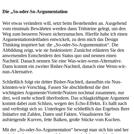
Die „So-oder-So-Argumentation
Wer etwas verändern will, setzt beim Bestehenden an. Ausgehend
vom einstmals Bewährten werden dann Trittsteine gelegt, um den
Weg zum besseren Neuen sicherzumachen. Hierfür habe ich einen
Argumentationsleitfaden entwickelt, zu dem mich das Design
Thinking inspiriert hat: die „So-oder-So-Argumentation“. Die
Abbildung zeigt, wie sie funktioniert: Zunächst erläutern Sie den
anweisenden Entscheidern den Status quo und nennen einen
Nachteil. Danach nennen Sie eine Was-wäre-wenn-Alternative.
Dann kommt ein zweiter Bisher-Nachteil, danach eine Wenn-wir-
nun-Alternative.
Schließlich folgt ein dritter Bisher-Nachteil, daraufhin ein Nun-
könnten-wir-Vorschlag. Fassen Sie abschließend die drei
wichtigsten Argumente/Vorteile/Nutzen nochmal zusammen, nur
drei, weil mehr schnell überfordern. Das schlagkräftigste Argument
kommt dabei zum Schluss, wegen des Echo-Effekts. Es hallt nach
und verfestigt sich so. Unterlegen Sie schließlich das Ergebnis Ihrer
Initiative mit Zahlen, Daten und Fakten. Visualisieren Sie
aufsteigende Kurven, fette Balken, große Stücke vom Kuchen.
Mit der „So-oder-So-Argumentation“ bewegt man sich hin und her