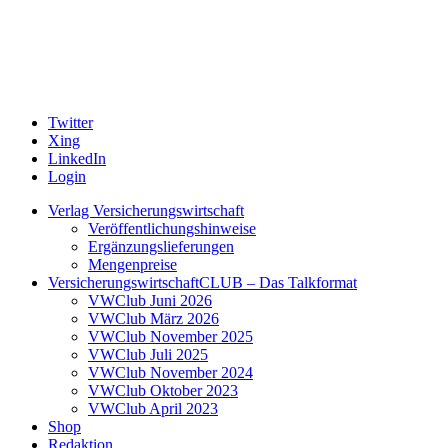
Twitter
Xing
LinkedIn
Login
Verlag Versicherungswirtschaft
Veröffentlichungshinweise
Ergänzungslieferungen
Mengenpreise
VersicherungswirtschaftCLUB – Das Talkformat
VWClub Juni 2026
VWClub März 2026
VWClub November 2025
VWClub Juli 2025
VWClub November 2024
VWClub Oktober 2023
VWClub April 2023
Shop
Redaktion