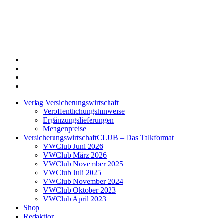
Twitter
Xing
LinkedIn
Login
Verlag Versicherungswirtschaft
Veröffentlichungshinweise
Ergänzungslieferungen
Mengenpreise
VersicherungswirtschaftCLUB – Das Talkformat
VWClub Juni 2026
VWClub März 2026
VWClub November 2025
VWClub Juli 2025
VWClub November 2024
VWClub Oktober 2023
VWClub April 2023
Shop
Redaktion