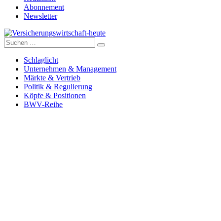
Abonnement
Newsletter
Suche
Versicherungswirtschaft-heute
nach:
Schlaglicht
Unternehmen & Management
Märkte & Vertrieb
Politik & Regulierung
Köpfe & Positionen
BWV-Reihe