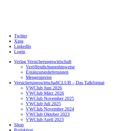
Twitter
Xing
LinkedIn
Login
Verlag Versicherungswirtschaft
Veröffentlichungshinweise
Ergänzungslieferungen
Mengenpreise
VersicherungswirtschaftCLUB – Das Talkformat
VWClub Juni 2026
VWClub März 2026
VWClub November 2025
VWClub Juli 2025
VWClub November 2024
VWClub Oktober 2023
VWClub April 2023
Shop
Redaktion