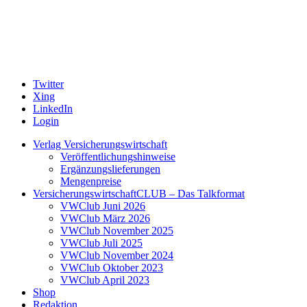
Twitter
Xing
LinkedIn
Login
Verlag Versicherungswirtschaft
Veröffentlichungshinweise
Ergänzungslieferungen
Mengenpreise
VersicherungswirtschaftCLUB – Das Talkformat
VWClub Juni 2026
VWClub März 2026
VWClub November 2025
VWClub Juli 2025
VWClub November 2024
VWClub Oktober 2023
VWClub April 2023
Shop
Redaktion