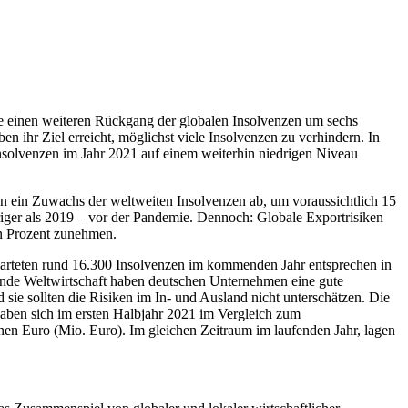
te einen weiteren Rückgang der globalen Insolvenzen um sechs
 ihr Ziel erreicht, möglichst viele Insolvenzen zu verhindern. In
nsolvenzen im Jahr 2021 auf einem weiterhin niedrigen Niveau
ren ein Zuwachs der weltweiten Insolvenzen ab, um voraussichtlich 15
riger als 2019 – vor der Pandemie. Dennoch: Globale Exportrisiken
un Prozent zunehmen.
erwarteten rund 16.300 Insolvenzen im kommenden Jahr entsprechen in
ende Weltwirtschaft haben deutschen Unternehmen eine gute
 sie sollten die Risiken im In- und Ausland nicht unterschätzen. Die
 haben sich im ersten Halbjahr 2021 im Vergleich zum
onen Euro (Mio. Euro). Im gleichen Zeitraum im laufenden Jahr, lagen