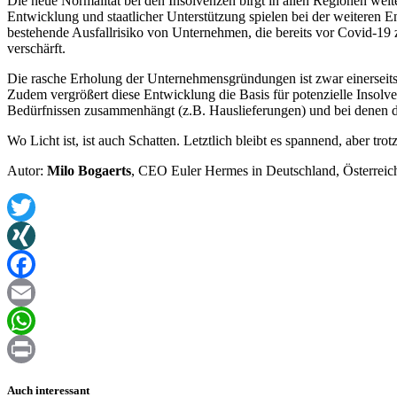
Die neue Normalität bei den Insolvenzen birgt in allen Regionen weit
Entwicklung und staatlicher Unterstützung spielen bei der weiteren
bestehende Ausfallrisiko von Unternehmen, die bereits vor Covid-19
verschärft.
Die rasche Erholung der Unternehmensgründungen ist zwar einerseits ei
Zudem vergrößert diese Entwicklung die Basis für potenzielle Inso
Bedürfnissen zusammenhängt (z.B. Hauslieferungen) und bei denen die 
Wo Licht ist, ist auch Schatten. Letztlich bleibt es spannend, aber tr
Autor:
Milo Bogaerts
, CEO Euler Hermes in Deutschland, Österreic
Twitter
XING
Facebook
Email
WhatsApp
Print
Auch interessant