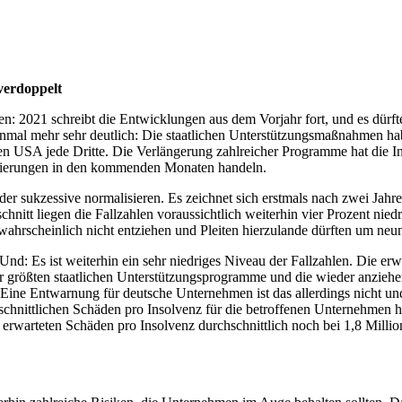
verdoppelt
n: 2021 schreibt die Entwicklungen aus dem Vorjahr fort, und es dürf
mal mehr sehr deutlich: Die staatlichen Unterstützungsmaßnahmen haben
en USA jede Dritte. Die Verlängerung zahlreicher Programme hat die I
egierungen in den kommenden Monaten handeln.
der sukzessive normalisieren. Es zeichnet sich erstmals nach zwei Jah
nitt liegen die Fallzahlen voraussichtlich weiterhin vier Prozent nied
wahrscheinlich nicht entziehen und Pleiten hierzulande dürften um ne
 Und: Es ist weiterhin ein sehr niedriges Niveau der Fallzahlen. Die 
er größten staatlichen Unterstützungsprogramme und die wieder anzieh
n. Eine Entwarnung für deutsche Unternehmen ist das allerdings nicht und
chschnittlichen Schäden pro Insolvenz für die betroffenen Unternehmen
 erwarteten Schäden pro Insolvenz durchschnittlich noch bei 1,8 Milli