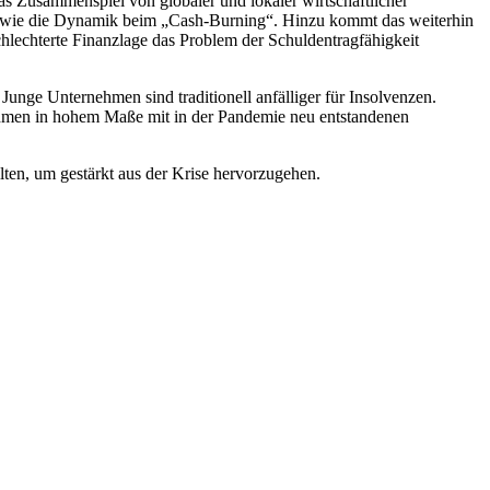
as Zusammenspiel von globaler und lokaler wirtschaftlicher
nso wie die Dynamik beim „Cash-Burning“. Hinzu kommt das weiterhin
hlechterte Finanzlage das Problem der Schuldentragfähigkeit
Junge Unternehmen sind traditionell anfälliger für Insolvenzen.
nehmen in hohem Maße mit in der Pandemie neu entstandenen
llten, um gestärkt aus der Krise hervorzugehen.