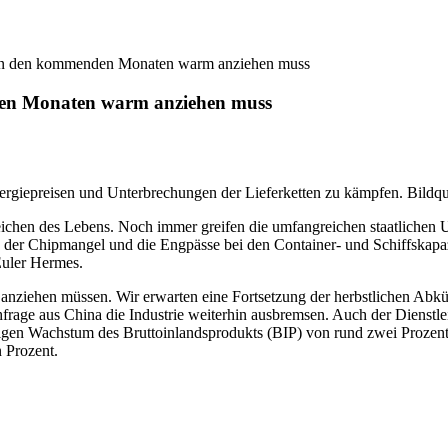
t in den kommenden Monaten warm anziehen muss
den Monaten warm anziehen muss
ergiepreisen und Unterbrechungen der Lieferketten zu kämpfen. Bildqu
eichen des Lebens. Noch immer greifen die umfangreichen staatlichen
 der Chipmangel und die Engpässe bei den Container- und Schiffskapazi
uler Hermes.
ziehen müssen. Wir erwarten eine Fortsetzung der herbstlichen Abkühl
rage aus China die Industrie weiterhin ausbremsen. Auch der Dienstleis
tigen Wachstum des Bruttoinlandsprodukts (BIP) von rund zwei Prozent 
 Prozent.