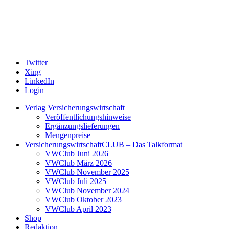
Twitter
Xing
LinkedIn
Login
Verlag Versicherungswirtschaft
Veröffentlichungshinweise
Ergänzungslieferungen
Mengenpreise
VersicherungswirtschaftCLUB – Das Talkformat
VWClub Juni 2026
VWClub März 2026
VWClub November 2025
VWClub Juli 2025
VWClub November 2024
VWClub Oktober 2023
VWClub April 2023
Shop
Redaktion