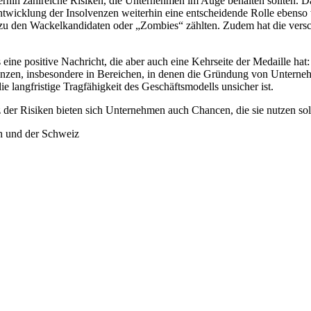
erhin zahlreiche Risiken, die Unternehmen im Auge behalten sollten. D
 Entwicklung der Insolvenzen weiterhin eine entscheidende Rolle ebe
 zu den Wackelkandidaten oder „Zombies“ zählten. Zudem hat die versc
ne positive Nachricht, die aber auch eine Kehrseite der Medaille hat: 
lvenzen, insbesondere in Bereichen, in denen die Gründung von Unter
langfristige Tragfähigkeit des Geschäftsmodells unsicher ist.
otz der Risiken bieten sich Unternehmen auch Chancen, die sie nutzen so
h und der Schweiz