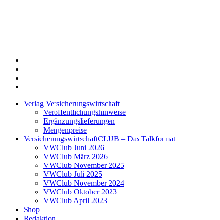
Twitter
Xing
LinkedIn
Login
Verlag Versicherungswirtschaft
Veröffentlichungshinweise
Ergänzungslieferungen
Mengenpreise
VersicherungswirtschaftCLUB – Das Talkformat
VWClub Juni 2026
VWClub März 2026
VWClub November 2025
VWClub Juli 2025
VWClub November 2024
VWClub Oktober 2023
VWClub April 2023
Shop
Redaktion