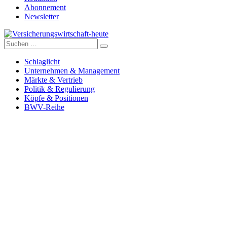
Abonnement
Newsletter
Suche
Versicherungswirtschaft-heute
nach:
Schlaglicht
Unternehmen & Management
Märkte & Vertrieb
Politik & Regulierung
Köpfe & Positionen
BWV-Reihe