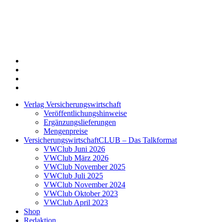
Twitter
Xing
LinkedIn
Login
Verlag Versicherungswirtschaft
Veröffentlichungshinweise
Ergänzungslieferungen
Mengenpreise
VersicherungswirtschaftCLUB – Das Talkformat
VWClub Juni 2026
VWClub März 2026
VWClub November 2025
VWClub Juli 2025
VWClub November 2024
VWClub Oktober 2023
VWClub April 2023
Shop
Redaktion