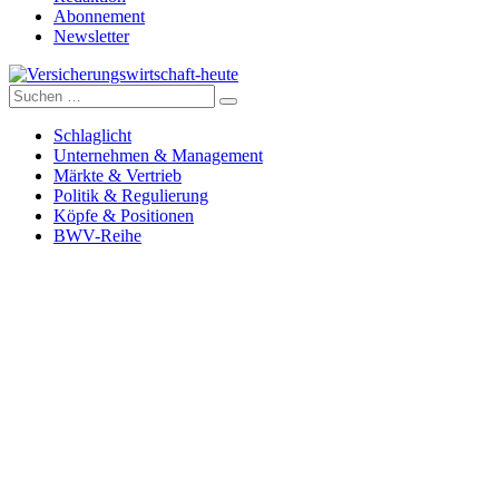
Abonnement
Newsletter
Suche
Versicherungswirtschaft-heute
nach:
Schlaglicht
Unternehmen & Management
Märkte & Vertrieb
Politik & Regulierung
Köpfe & Positionen
BWV-Reihe