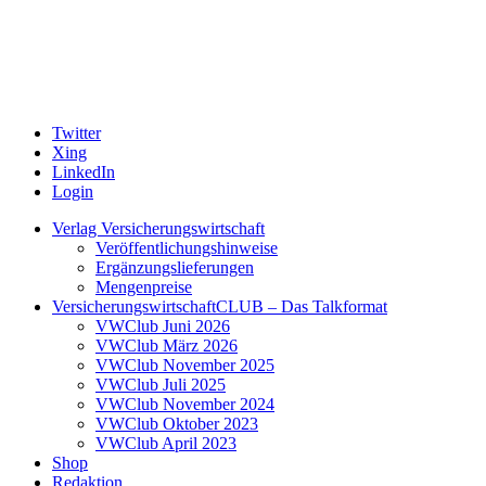
Twitter
Xing
LinkedIn
Login
Verlag Versicherungswirtschaft
Veröffentlichungshinweise
Ergänzungslieferungen
Mengenpreise
VersicherungswirtschaftCLUB – Das Talkformat
VWClub Juni 2026
VWClub März 2026
VWClub November 2025
VWClub Juli 2025
VWClub November 2024
VWClub Oktober 2023
VWClub April 2023
Shop
Redaktion