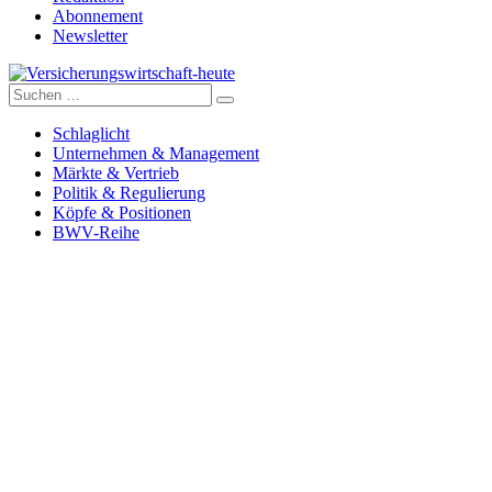
Abonnement
Newsletter
Suche
Versicherungswirtschaft-heute
nach:
Schlaglicht
Unternehmen & Management
Märkte & Vertrieb
Politik & Regulierung
Köpfe & Positionen
BWV-Reihe