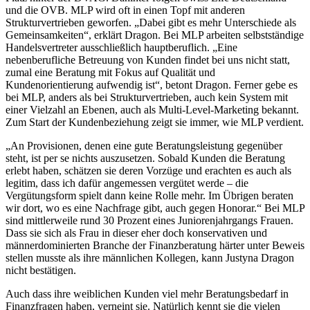
und die OVB. MLP wird oft in einen Topf mit anderen
Strukturvertrieben geworfen. „Dabei gibt es mehr Unterschiede als
Gemeinsamkeiten“, erklärt Dragon. Bei MLP arbeiten selbstständige
Handelsvertreter ausschließlich hauptberuflich. „Eine
nebenberufliche Betreuung von Kunden findet bei uns nicht statt,
zumal eine Beratung mit Fokus auf Qualität und
Kundenorientierung aufwendig ist“, betont Dragon. Ferner gebe es
bei MLP, anders als bei Strukturvertrieben, auch kein System mit
einer Vielzahl an Ebenen, auch als Multi-Level-Marketing bekannt.
Zum Start der Kundenbeziehung zeigt sie immer, wie MLP verdient.
„An Provisionen, denen eine gute Beratungsleistung gegenüber
steht, ist per se nichts auszusetzen. Sobald Kunden die Beratung
erlebt haben, schätzen sie deren Vorzüge und erachten es auch als
legitim, dass ich dafür angemessen vergütet werde – die
Vergütungsform spielt dann keine Rolle mehr. Im Übrigen beraten
wir dort, wo es eine Nachfrage gibt, auch gegen Honorar.“ Bei MLP
sind mittlerweile rund 30 Prozent eines Juniorenjahrgangs Frauen.
Dass sie sich als Frau in dieser eher doch konservativen und
männerdominierten Branche der Finanzberatung härter unter Beweis
stellen musste als ihre männlichen Kollegen, kann Justyna Dragon
nicht bestätigen.
Auch dass ihre weiblichen Kunden viel mehr Beratungsbedarf in
Finanzfragen haben, verneint sie. Natürlich kennt sie die vielen