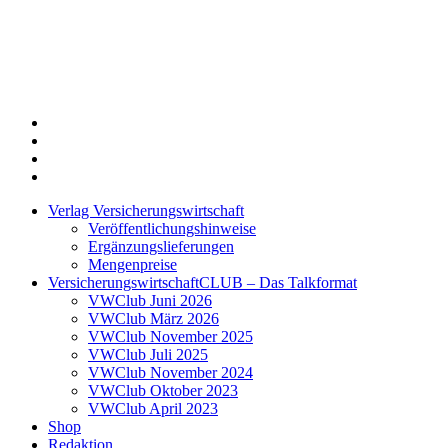
Twitter
Xing
LinkedIn
Login
Verlag Versicherungswirtschaft
Veröffentlichungshinweise
Ergänzungslieferungen
Mengenpreise
VersicherungswirtschaftCLUB – Das Talkformat
VWClub Juni 2026
VWClub März 2026
VWClub November 2025
VWClub Juli 2025
VWClub November 2024
VWClub Oktober 2023
VWClub April 2023
Shop
Redaktion