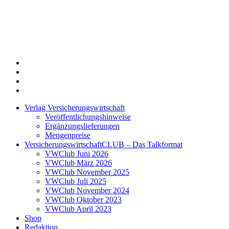
Twitter
Xing
LinkedIn
Login
Verlag Versicherungswirtschaft
Veröffentlichungshinweise
Ergänzungslieferungen
Mengenpreise
VersicherungswirtschaftCLUB – Das Talkformat
VWClub Juni 2026
VWClub März 2026
VWClub November 2025
VWClub Juli 2025
VWClub November 2024
VWClub Oktober 2023
VWClub April 2023
Shop
Redaktion