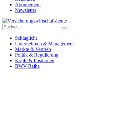
Abonnement
Newsletter
Suche
Versicherungswirtschaft-heute
nach:
Schlaglicht
Unternehmen & Management
Märkte & Vertrieb
Politik & Regulierung
Köpfe & Positionen
BWV-Reihe