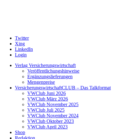
Twitter
Xing
LinkedIn
Login
Verlag Versicherungswirtschaft
Veröffentlichungshinweise
Ergänzungslieferungen
Mengenpreise
VersicherungswirtschaftCLUB – Das Talkformat
VWClub Juni 2026
VWClub März 2026
VWClub November 2025
VWClub Juli 2025
VWClub November 2024
VWClub Oktober 2023
VWClub April 2023
Shop
Redaktion