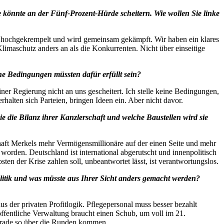
 könnte an der Fünf-Prozent-Hürde scheitern. Wie wollen Sie linke
l hochgekrempelt und wird gemeinsam gekämpft. Wir haben ein klares
imaschutz anders an als die Konkurrenten. Nicht über einseitige
he Bedingungen müssten dafür erfüllt sein?
ner Regierung nicht an uns gescheitert. Ich stelle keine Bedingungen,
lten sich Parteien, bringen Ideen ein. Aber nicht davor.
die Bilanz ihrer Kanzlerschaft und welche Baustellen wird sie
chaft Merkels mehr Vermögensmillionäre auf der einen Seite und mehr
t worden. Deutschland ist international abgerutscht und innenpolitisch
en der Krise zahlen soll, unbeantwortet lässt, ist verantwortungslos.
litik und was müsste aus Ihrer Sicht anders gemacht werden?
s der privaten Profitlogik. Pflegepersonal muss besser bezahlt
öffentliche Verwaltung braucht einen Schub, um voll im 21.
gerade so über die Runden kommen.