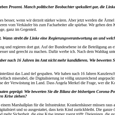
en Prozent. Manch politischer Beobachter spekuliert gar, die Linke
s besser, wenn wir derzeit stärker wären. Aber jetzt werden die Ärme
ren vom Verkäufer bis zum Facharbeiter alle spürbar. Wir gehen den Kl
nge, ganz im Gegenteil.
zt. Wann strebt die Linke eine Regierungsverantwortung an und welc
g und regieren dort gut. Auf der Bundesebene ist die Beteiligung an ei
er und gerecht zu machen. Dafür werbe ich. Nach dem Wahltag unterha
r nach 16 Jahren im Amt nicht mehr kandidieren. Wie bewerten Sie 
interlässt das Land tief gespalten. Wir haben nach 16 Jahren Kanzlers
ielfach miserabel, die Digitalisierung ist völlig unzureichend angepack
ise der Verwüstung im Land. Dass Angela Merkel die Frage, wer die Kost
ten geprägt: Wie bewerten Sie die Bilanz der bisherigen Corona-Po
en Krise ziehen?
inem Marshallplan für die Infrastruktur. Krankenhäuser müssen raus au
alisiert und so ausgestattet, dass kein Kind zurückbleibt. Die ganze 
mehr Sicherheit, die eine Krise immer zuerst trifft: Diejenigen, die 