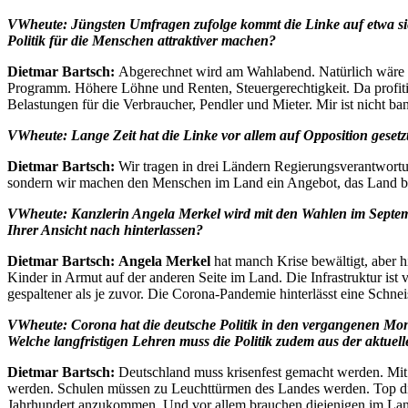
VWheute: Jüngsten Umfragen zufolge kommt die Linke auf etwa sieb
Politik für die Menschen attraktiver machen?
Dietmar Bartsch:
Abgerechnet wird am Wahlabend. Natürlich wäre e
Programm. Höhere Löhne und Renten, Steuergerechtigkeit. Da profitie
Belastungen für die Verbraucher, Pendler und Mieter. Mir ist nicht ba
VWheute: Lange Zeit hat die Linke vor allem auf Opposition geset
Dietmar Bartsch:
Wir tragen in drei Ländern Regierungsverantwortun
sondern wir machen den Menschen im Land ein Angebot, das Land bess
VWheute: Kanzlerin Angela Merkel wird mit den Wahlen im Septembe
Ihrer Ansicht nach hinterlassen?
Dietmar Bartsch:
Angela Merkel
hat manch Krise bewältigt, aber h
Kinder in Armut auf der anderen Seite im Land. Die Infrastruktur ist v
gespaltener als je zuvor. Die Corona-Pandemie hinterlässt eine Schne
VWheute: Corona hat die deutsche Politik in den vergangenen Mona
Welche langfristigen Lehren muss die Politik zudem aus der aktuell
Dietmar Bartsch:
Deutschland muss krisenfest gemacht werden. Mit e
werden. Schulen müssen zu Leuchttürmen des Landes werden. Top digit
Jahrhundert anzukommen. Und vor allem brauchen diejenigen im Land 