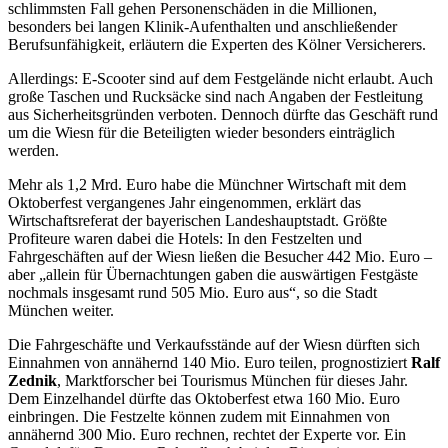
schlimmsten Fall gehen Personenschäden in die Millionen,
besonders bei langen Klinik-Aufenthalten und anschließender
Berufsunfähigkeit, erläutern die Experten des Kölner Versicherers.
Allerdings: E-Scooter sind auf dem Festgelände nicht erlaubt. Auch
große Taschen und Rucksäcke sind nach Angaben der Festleitung
aus Sicherheitsgründen verboten. Dennoch dürfte das Geschäft rund
um die Wiesn für die Beteiligten wieder besonders einträglich
werden.
Mehr als 1,2 Mrd. Euro habe die Münchner Wirtschaft mit dem
Oktoberfest vergangenes Jahr eingenommen, erklärt das
Wirtschaftsreferat der bayerischen Landeshauptstadt. Größte
Profiteure waren dabei die Hotels: In den Festzelten und
Fahrgeschäften auf der Wiesn ließen die Besucher 442 Mio. Euro –
aber „allein für Übernachtungen gaben die auswärtigen Festgäste
nochmals insgesamt rund 505 Mio. Euro aus“, so die Stadt
München weiter.
Die Fahrgeschäfte und Verkaufsstände auf der Wiesn dürften sich
Einnahmen von annähernd 140 Mio. Euro teilen, prognostiziert
Ralf
Zednik
, Marktforscher bei Tourismus München für dieses Jahr.
Dem Einzelhandel dürfte das Oktoberfest etwa 160 Mio. Euro
einbringen. Die Festzelte können zudem mit Einnahmen von
annähernd 300 Mio. Euro rechnen, rechtet der Experte vor. Ein