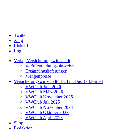
Twitter
Xing
LinkedIn
Login
Verlag Versicherungswirtschaft
Veröffentlichungshinweise
Ergänzungslieferungen
Mengenpreise
VersicherungswirtschaftCLUB – Das Talkformat
VWClub Juni 2026
VWClub März 2026
VWClub November 2025
VWClub Juli 2025
VWClub November 2024
VWClub Oktober 2023
VWClub April 2023
Shop
Redaktion