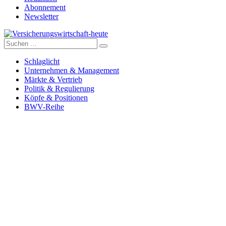
Abonnement
Newsletter
Suche
Versicherungswirtschaft-heute
nach:
Schlaglicht
Unternehmen & Management
Märkte & Vertrieb
Politik & Regulierung
Köpfe & Positionen
BWV-Reihe