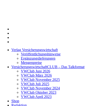
Twitter
Xing
LinkedIn
Login
Verlag Versicherungswirtschaft
Veröffentlichungshinweise
Ergänzungslieferungen
Mengenpreise
VersicherungswirtschaftCLUB – Das Talkformat
VWClub Juni 2026
VWClub März 2026
VWClub November 2025
VWClub Juli 2025
VWClub November 2024
VWClub Oktober 2023
VWClub April 2023
Shop
Redaktion