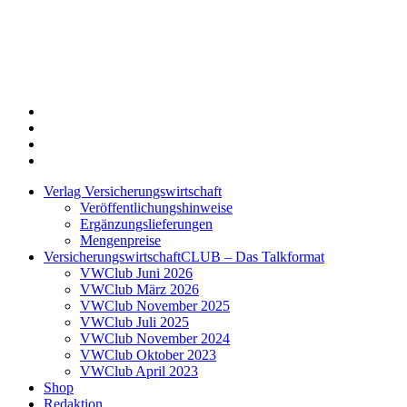
Twitter
Xing
LinkedIn
Login
Verlag Versicherungswirtschaft
Veröffentlichungshinweise
Ergänzungslieferungen
Mengenpreise
VersicherungswirtschaftCLUB – Das Talkformat
VWClub Juni 2026
VWClub März 2026
VWClub November 2025
VWClub Juli 2025
VWClub November 2024
VWClub Oktober 2023
VWClub April 2023
Shop
Redaktion