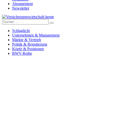
Abonnement
Newsletter
Suche
Versicherungswirtschaft-heute
nach:
Schlaglicht
Unternehmen & Management
Märkte & Vertrieb
Politik & Regulierung
Köpfe & Positionen
BWV-Reihe