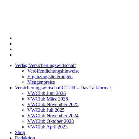
Twitter
Xing
LinkedIn
Login
Verlag Versicherungswirtschaft
Veröffentlichungshinweise
Ergänzungslieferungen
Mengenpreise
VersicherungswirtschaftCLUB – Das Talkformat
VWClub Juni 2026
VWClub März 2026
VWClub November 2025
VWClub Juli 2025
VWClub November 2024
VWClub Oktober 2023
VWClub April 2023
Shop
Redaktion