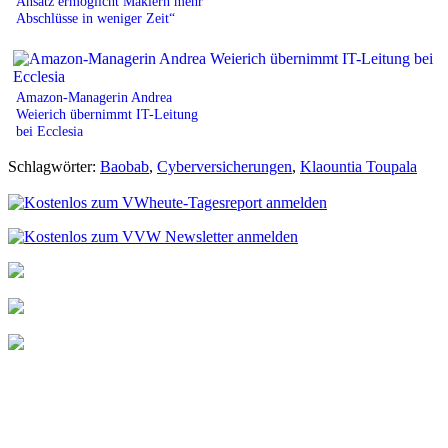
Ansatz ermöglicht Maklern mehr
Abschlüsse in weniger Zeit“
Amazon-Managerin Andrea
Weierich übernimmt IT-Leitung
bei Ecclesia
Schlagwörter:
Baobab
,
Cyberversicherungen
,
Klaountia Toupala