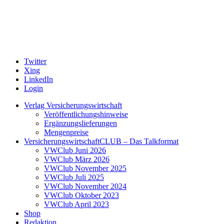
Twitter
Xing
LinkedIn
Login
Verlag Versicherungswirtschaft
Veröffentlichungshinweise
Ergänzungslieferungen
Mengenpreise
VersicherungswirtschaftCLUB – Das Talkformat
VWClub Juni 2026
VWClub März 2026
VWClub November 2025
VWClub Juli 2025
VWClub November 2024
VWClub Oktober 2023
VWClub April 2023
Shop
Redaktion