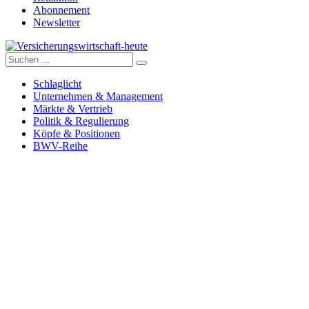
Abonnement
Newsletter
Suche
Versicherungswirtschaft-heute
nach:
Schlaglicht
Unternehmen & Management
Märkte & Vertrieb
Politik & Regulierung
Köpfe & Positionen
BWV-Reihe