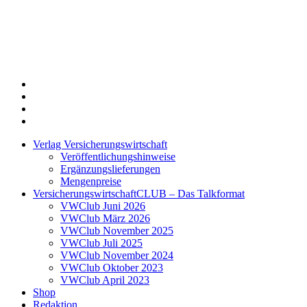
Twitter
Xing
LinkedIn
Login
Verlag Versicherungswirtschaft
Veröffentlichungshinweise
Ergänzungslieferungen
Mengenpreise
VersicherungswirtschaftCLUB – Das Talkformat
VWClub Juni 2026
VWClub März 2026
VWClub November 2025
VWClub Juli 2025
VWClub November 2024
VWClub Oktober 2023
VWClub April 2023
Shop
Redaktion