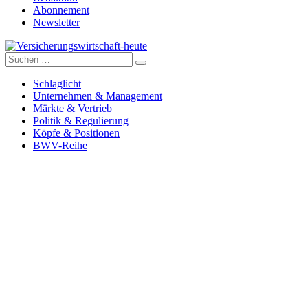
Abonnement
Newsletter
Suche
Versicherungswirtschaft-heute
nach:
Schlaglicht
Unternehmen & Management
Märkte & Vertrieb
Politik & Regulierung
Köpfe & Positionen
BWV-Reihe