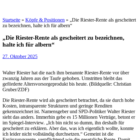
Startseite
»
Köpfe & Positionen
»
„Die Riester-Rente als gescheitert
zu bezeichnen, halte ich für albern“
„Die Riester-Rente als gescheitert zu bezeichnen,
halte ich für albern“
27. Oktober 2025
Walter Riester hat die nach ihm benannte Riester-Rente vor über
zwanzig Jahren aus der Taufe gehoben. Umstritten bleibt das
geförderte Altersvorsorgeprodukt bis heute. (Bildquelle: Christian
Gruber/ZDF)
Die Riester-Rente wird als gescheitert betrachtet, da sie durch hohe
Kosten, intransparente Strukturen und geringe Renditen
gekennzeichnet ist. Namensgeber und SPD-Politiker Walter Riester
sieht das anders. Immerhin gebe es 15 Millionen Verträge, betont er
im Spiegel-Interview. „Ich bin nicht so dumm, ihn deshalb für
gescheitert zu erklären. Aber das, was ich eigentlich wollte, konnte
ich leider nicht vollständig durchsetzen.“ Gemeint ist die
Ergänzungsrente, verpflichtend wie die gesetzliche Rente. Damit