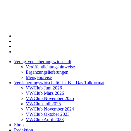
Twitter
Xing
LinkedIn
Login
Verlag Versicherungswirtschaft
Veröffentlichungshinweise
Ergänzungslieferungen
Mengenpreise
VersicherungswirtschaftCLUB – Das Talkformat
VWClub Juni 2026
VWClub März 2026
VWClub November 2025
VWClub Juli 2025
VWClub November 2024
VWClub Oktober 2023
VWClub April 2023
Shop
Redaktion