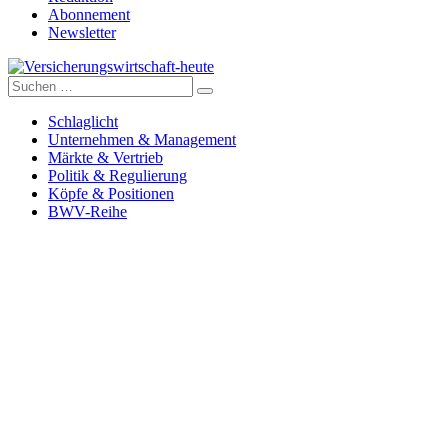
Abonnement
Newsletter
Suche
Versicherungswirtschaft-heute
nach:
Schlaglicht
Unternehmen & Management
Märkte & Vertrieb
Politik & Regulierung
Köpfe & Positionen
BWV-Reihe