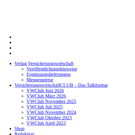
Twitter
Xing
LinkedIn
Login
Verlag Versicherungswirtschaft
Veröffentlichungshinweise
Ergänzungslieferungen
Mengenpreise
VersicherungswirtschaftCLUB – Das Talkformat
VWClub Juni 2026
VWClub März 2026
VWClub November 2025
VWClub Juli 2025
VWClub November 2024
VWClub Oktober 2023
VWClub April 2023
Shop
Redaktion