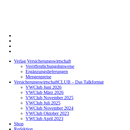
Twitter
Xing
LinkedIn
Login
Verlag Versicherungswirtschaft
Veröffentlichungshinweise
Ergänzungslieferungen
Mengenpreise
VersicherungswirtschaftCLUB – Das Talkformat
VWClub Juni 2026
VWClub März 2026
VWClub November 2025
VWClub Juli 2025
VWClub November 2024
VWClub Oktober 2023
VWClub April 2023
Shop
Redaktion