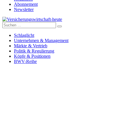
Abonnement
Newsletter
Suche
Versicherungswirtschaft-heute
nach:
Schlaglicht
Unternehmen & Management
Märkte & Vertrieb
Politik & Regulierung
Köpfe & Positionen
BWV-Reihe