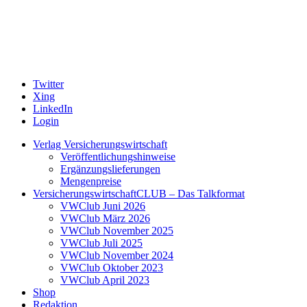
Twitter
Xing
LinkedIn
Login
Verlag Versicherungswirtschaft
Veröffentlichungshinweise
Ergänzungslieferungen
Mengenpreise
VersicherungswirtschaftCLUB – Das Talkformat
VWClub Juni 2026
VWClub März 2026
VWClub November 2025
VWClub Juli 2025
VWClub November 2024
VWClub Oktober 2023
VWClub April 2023
Shop
Redaktion