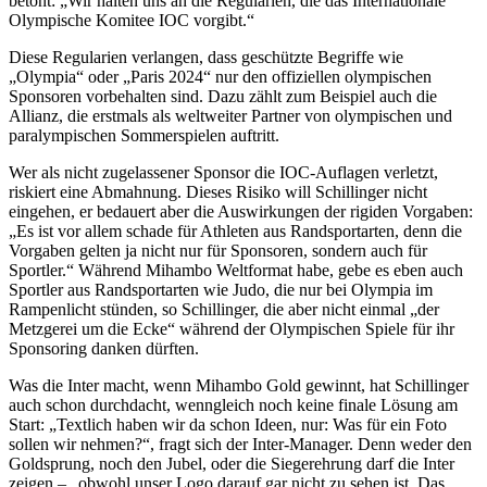
betont: „Wir halten uns an die Regularien, die das Internationale
Olympische Komitee IOC vorgibt.“
Diese Regularien verlangen, dass geschützte Begriffe wie
„Olympia“ oder „Paris 2024“ nur den offiziellen olympischen
Sponsoren vorbehalten sind. Dazu zählt zum Beispiel auch die
Allianz, die erstmals als weltweiter Partner von olympischen und
paralympischen Sommerspielen auftritt.
Wer als nicht zugelassener Sponsor die IOC-Auflagen verletzt,
riskiert eine Abmahnung. Dieses Risiko will Schillinger nicht
eingehen, er bedauert aber die Auswirkungen der rigiden Vorgaben:
„Es ist vor allem schade für Athleten aus Randsportarten, denn die
Vorgaben gelten ja nicht nur für Sponsoren, sondern auch für
Sportler.“ Während Mihambo Weltformat habe, gebe es eben auch
Sportler aus Randsportarten wie Judo, die nur bei Olympia im
Rampenlicht stünden, so Schillinger, die aber nicht einmal „der
Metzgerei um die Ecke“ während der Olympischen Spiele für ihr
Sponsoring danken dürften.
Was die Inter macht, wenn Mihambo Gold gewinnt, hat Schillinger
auch schon durchdacht, wenngleich noch keine finale Lösung am
Start: „Textlich haben wir da schon Ideen, nur: Was für ein Foto
sollen wir nehmen?“, fragt sich der Inter-Manager. Denn weder den
Goldsprung, noch den Jubel, oder die Siegerehrung darf die Inter
zeigen – „obwohl unser Logo darauf gar nicht zu sehen ist. Das