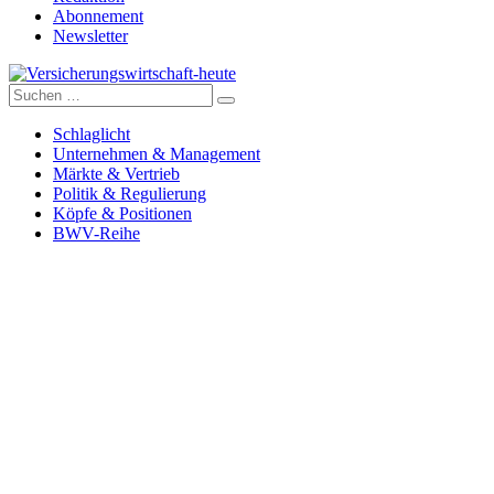
Abonnement
Newsletter
Suche
Versicherungswirtschaft-heute
nach:
Schlaglicht
Unternehmen & Management
Märkte & Vertrieb
Politik & Regulierung
Köpfe & Positionen
BWV-Reihe