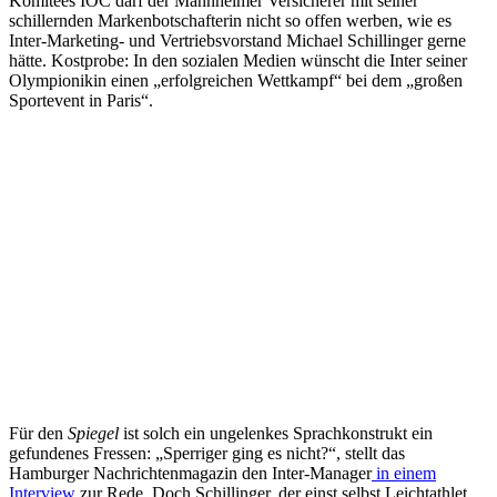
Komitees IOC darf der Mannheimer Versicherer mit seiner
schillernden Markenbotschafterin nicht so offen werben, wie es
Inter-Marketing- und Vertriebsvorstand Michael Schillinger gerne
hätte. Kostprobe: In den sozialen Medien wünscht die Inter seiner
Olympionikin einen „erfolgreichen Wettkampf“ bei dem „großen
Sportevent in Paris“.
Für den
Spiegel
ist solch ein ungelenkes Sprachkonstrukt ein
gefundenes Fressen: „Sperriger ging es nicht?“, stellt das
Hamburger Nachrichtenmagazin den Inter-Manager
in einem
Interview
zur Rede. Doch Schillinger, der einst selbst Leichtathlet