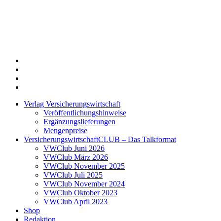
Twitter
Xing
LinkedIn
Login
Verlag Versicherungswirtschaft
Veröffentlichungshinweise
Ergänzungslieferungen
Mengenpreise
VersicherungswirtschaftCLUB – Das Talkformat
VWClub Juni 2026
VWClub März 2026
VWClub November 2025
VWClub Juli 2025
VWClub November 2024
VWClub Oktober 2023
VWClub April 2023
Shop
Redaktion