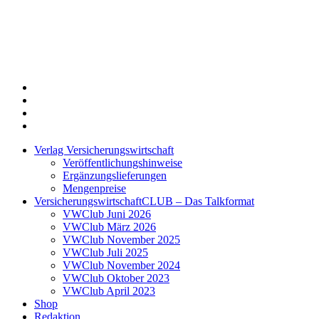
Twitter
Xing
LinkedIn
Login
Verlag Versicherungswirtschaft
Veröffentlichungshinweise
Ergänzungslieferungen
Mengenpreise
VersicherungswirtschaftCLUB – Das Talkformat
VWClub Juni 2026
VWClub März 2026
VWClub November 2025
VWClub Juli 2025
VWClub November 2024
VWClub Oktober 2023
VWClub April 2023
Shop
Redaktion