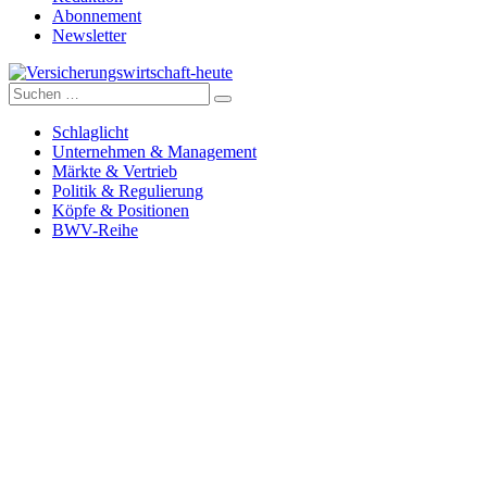
Abonnement
Newsletter
Suche
Versicherungswirtschaft-heute
nach:
Schlaglicht
Unternehmen & Management
Märkte & Vertrieb
Politik & Regulierung
Köpfe & Positionen
BWV-Reihe