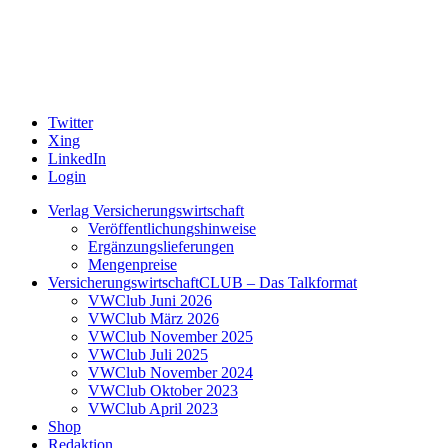
Twitter
Xing
LinkedIn
Login
Verlag Versicherungswirtschaft
Veröffentlichungshinweise
Ergänzungslieferungen
Mengenpreise
VersicherungswirtschaftCLUB – Das Talkformat
VWClub Juni 2026
VWClub März 2026
VWClub November 2025
VWClub Juli 2025
VWClub November 2024
VWClub Oktober 2023
VWClub April 2023
Shop
Redaktion