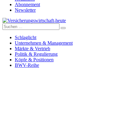
Abonnement
Newsletter
Suche
Versicherungswirtschaft-heute
nach:
Schlaglicht
Unternehmen & Management
Märkte & Vertrieb
Politik & Regulierung
Köpfe & Positionen
BWV-Reihe