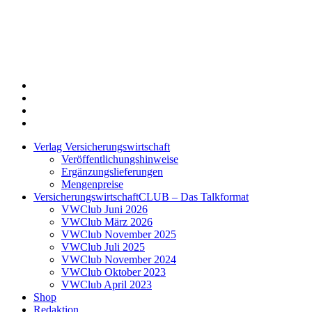
Twitter
Xing
LinkedIn
Login
Verlag Versicherungswirtschaft
Veröffentlichungshinweise
Ergänzungslieferungen
Mengenpreise
VersicherungswirtschaftCLUB – Das Talkformat
VWClub Juni 2026
VWClub März 2026
VWClub November 2025
VWClub Juli 2025
VWClub November 2024
VWClub Oktober 2023
VWClub April 2023
Shop
Redaktion