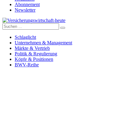
Abonnement
Newsletter
Suche
Versicherungswirtschaft-heute
nach:
Schlaglicht
Unternehmen & Management
Märkte & Vertrieb
Politik & Regulierung
Köpfe & Positionen
BWV-Reihe