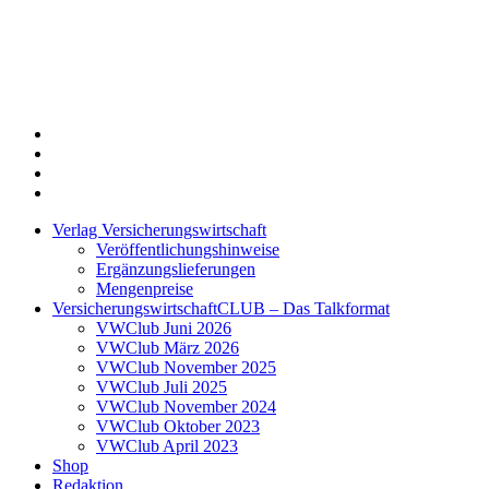
Twitter
Xing
LinkedIn
Login
Verlag Versicherungswirtschaft
Veröffentlichungshinweise
Ergänzungslieferungen
Mengenpreise
VersicherungswirtschaftCLUB – Das Talkformat
VWClub Juni 2026
VWClub März 2026
VWClub November 2025
VWClub Juli 2025
VWClub November 2024
VWClub Oktober 2023
VWClub April 2023
Shop
Redaktion