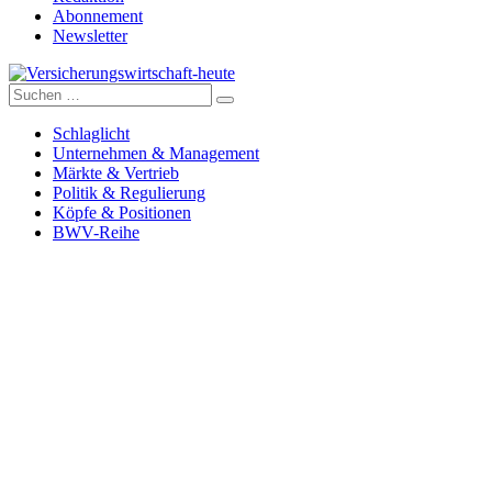
Abonnement
Newsletter
Suche
Versicherungswirtschaft-heute
nach:
Schlaglicht
Unternehmen & Management
Märkte & Vertrieb
Politik & Regulierung
Köpfe & Positionen
BWV-Reihe