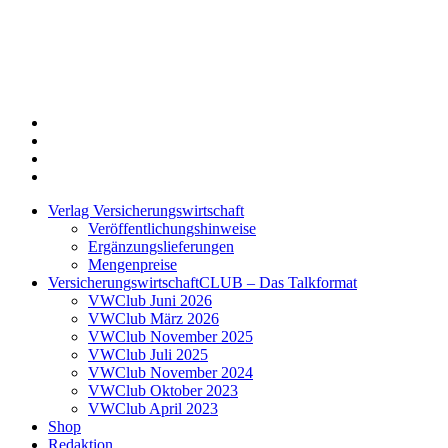
Twitter
Xing
LinkedIn
Login
Verlag Versicherungswirtschaft
Veröffentlichungshinweise
Ergänzungslieferungen
Mengenpreise
VersicherungswirtschaftCLUB – Das Talkformat
VWClub Juni 2026
VWClub März 2026
VWClub November 2025
VWClub Juli 2025
VWClub November 2024
VWClub Oktober 2023
VWClub April 2023
Shop
Redaktion