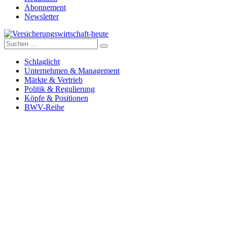
Abonnement
Newsletter
Suche
Versicherungswirtschaft-heute
nach:
Schlaglicht
Unternehmen & Management
Märkte & Vertrieb
Politik & Regulierung
Köpfe & Positionen
BWV-Reihe