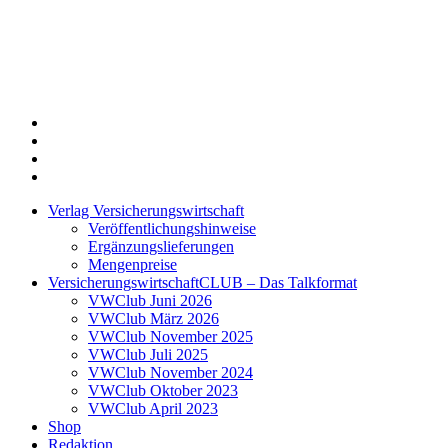
Twitter
Xing
LinkedIn
Login
Verlag Versicherungswirtschaft
Veröffentlichungshinweise
Ergänzungslieferungen
Mengenpreise
VersicherungswirtschaftCLUB – Das Talkformat
VWClub Juni 2026
VWClub März 2026
VWClub November 2025
VWClub Juli 2025
VWClub November 2024
VWClub Oktober 2023
VWClub April 2023
Shop
Redaktion