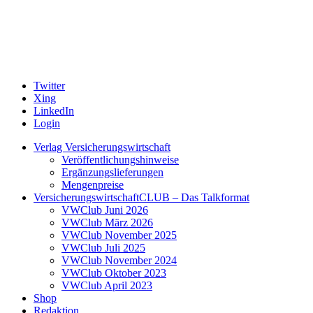
Twitter
Xing
LinkedIn
Login
Verlag Versicherungswirtschaft
Veröffentlichungshinweise
Ergänzungslieferungen
Mengenpreise
VersicherungswirtschaftCLUB – Das Talkformat
VWClub Juni 2026
VWClub März 2026
VWClub November 2025
VWClub Juli 2025
VWClub November 2024
VWClub Oktober 2023
VWClub April 2023
Shop
Redaktion