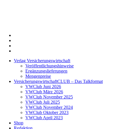
Twitter
Xing
LinkedIn
Login
Verlag Versicherungswirtschaft
Veröffentlichungshinweise
Ergänzungslieferungen
Mengenpreise
VersicherungswirtschaftCLUB – Das Talkformat
VWClub Juni 2026
VWClub März 2026
VWClub November 2025
VWClub Juli 2025
VWClub November 2024
VWClub Oktober 2023
VWClub April 2023
Shop
Redaktion