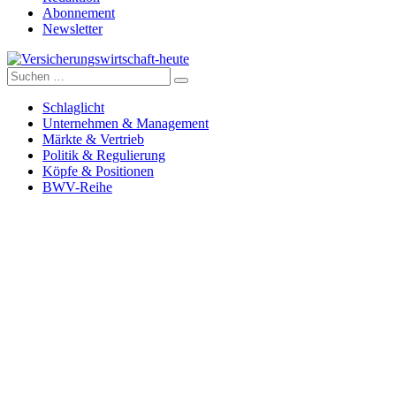
Abonnement
Newsletter
Suche
Versicherungswirtschaft-heute
nach:
Schlaglicht
Unternehmen & Management
Märkte & Vertrieb
Politik & Regulierung
Köpfe & Positionen
BWV-Reihe